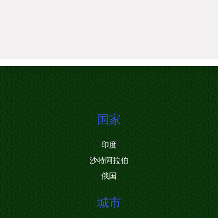
国家
印度
沙特阿拉伯
俄国
城市