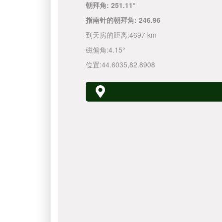
朝拜角:
251.11°
指南针的朝拜角:
246.96
到天房的距离:
4697 km
磁偏角:
4.15°
位置:
44.6035
,
82.8908