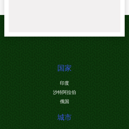
国家
印度
沙特阿拉伯
俄国
城市