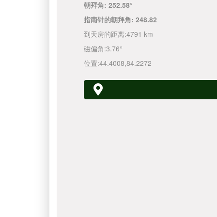
朝拜角:
252.58°
指南针的朝拜角:
248.82
到天房的距离:
4791 km
磁偏角:
3.76°
位置:
44.4008
,
84.2272