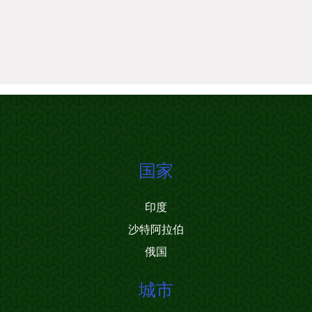
国家
印度
沙特阿拉伯
俄国
城市