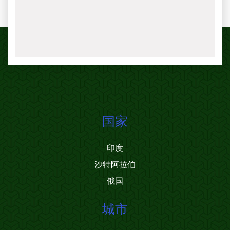
国家
印度
沙特阿拉伯
俄国
城市