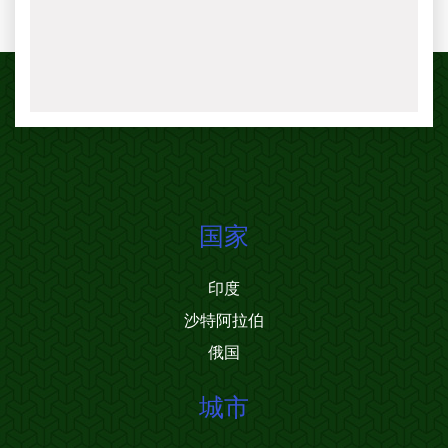
国家
印度
沙特阿拉伯
俄国
城市