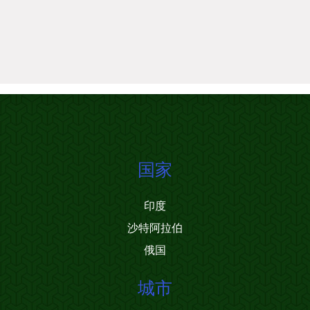
国家
印度
沙特阿拉伯
俄国
城市