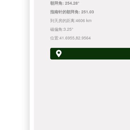
朝拜角:
254.28°
指南针的朝拜角:
251.03
到天房的距离:
4606 km
磁偏角:
3.25°
位置:
41.6955
,
82.9564