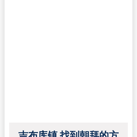
吉布库镇 找到朝拜的方