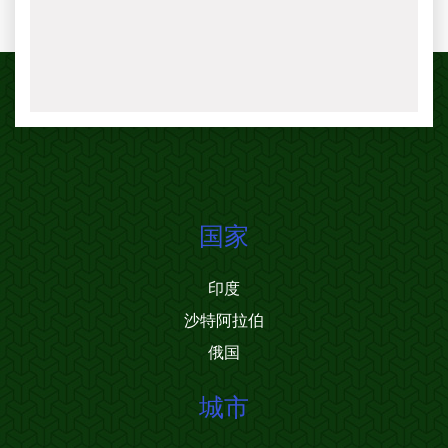
国家
印度
沙特阿拉伯
俄国
城市