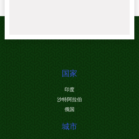
国家
印度
沙特阿拉伯
俄国
城市