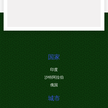
国家
印度
沙特阿拉伯
俄国
城市