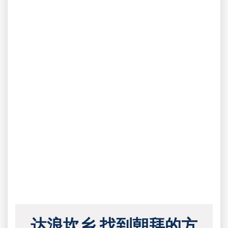
达浪坎乡 找到朝拜的方