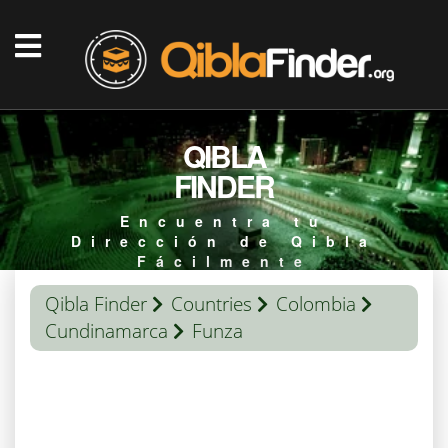
QIBLA
FINDER
Encuentra tu
Dirección de Qibla
Fácilmente
Qibla Finder
Countries
Colombia
Cundinamarca
Funza