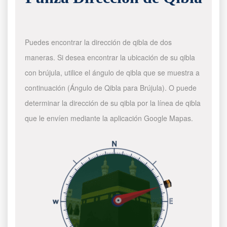
Puedes encontrar la dirección de qibla de dos
maneras. Si desea encontrar la ubicación de su qibla
con brújula, utilice el ángulo de qibla que se muestra a
continuación (Ángulo de Qibla para Brújula). O puede
determinar la dirección de su qibla por la línea de qibla
que le envíen mediante la aplicación Google Mapas.