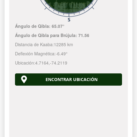
Ángulo de Qibla:
65.07°
Ángulo de Qibla para Brújula:
71.56
Distancia de Kaaba:
12285 km
Deflexión Magnética:
-6.49°
Ubicación:
4.7164
,
-74.2120
ENCONTRAR UBICACIÓN