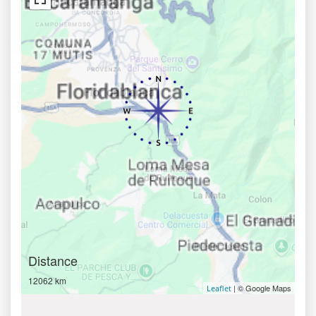
Distance
12062 km
| © Google Maps
Leaflet