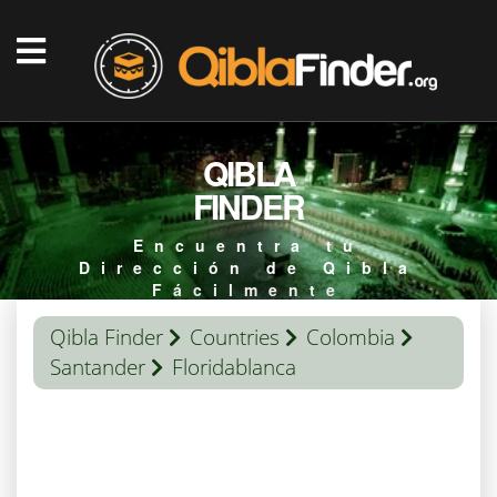
QIBLA
FINDER
Encuentra tu
Dirección de Qibla
Fácilmente
Qibla Finder
Countries
Colombia
Santander
Floridablanca