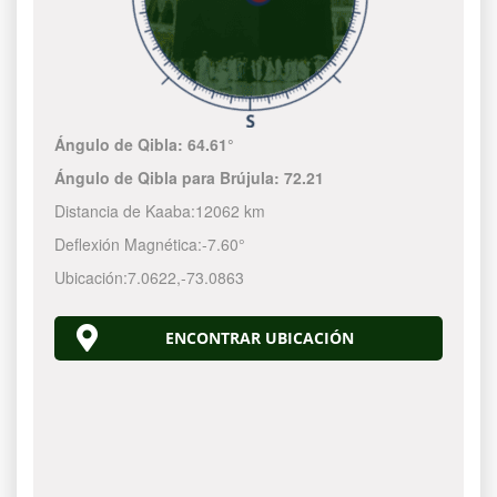
Ángulo de Qibla:
64.61°
Ángulo de Qibla para Brújula:
72.21
Distancia de Kaaba:
12062 km
Deflexión Magnética:
-7.60°
Ubicación:
7.0622
,
-73.0864
ENCONTRAR UBICACIÓN