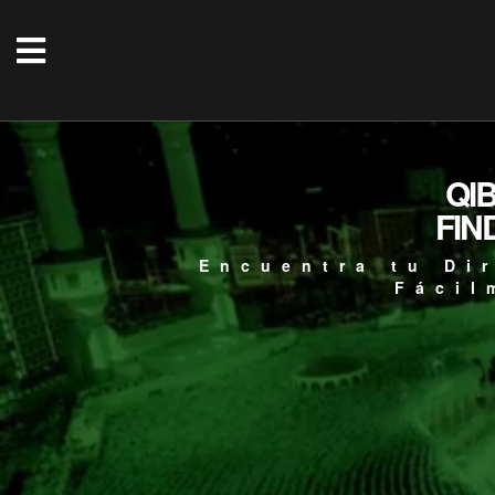
QI
FIN
Encuentra tu Di
Fácil