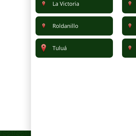
La Victoria
Roldanillo
Tuluá