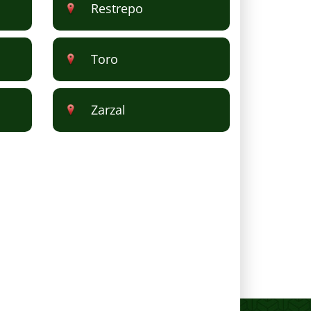
Restrepo
Toro
Zarzal