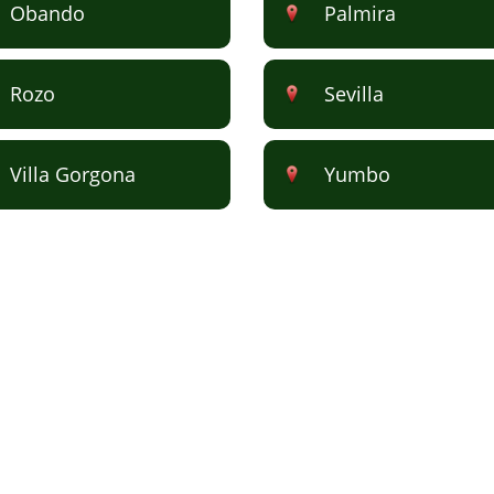
Obando
Palmira
Rozo
Sevilla
Villa Gorgona
Yumbo