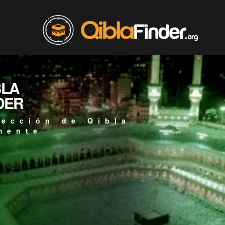
BLA
DER
rección de Qibla
mente