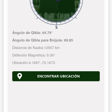
Ángulo de Qibla:
64.79°
Ángulo de Qibla para Brújula:
69.85
Distancia de Kaaba:
12507 km
Deflexión Magnética:
-5.06°
Ubicación:
4.1687
,
-76.1674
ENCONTRAR UBICACIÓN