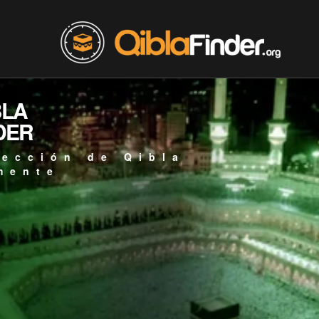
BLA
DER
rección de Qibla
mente