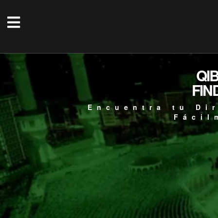
QI
FIN
Encuentra tu Di
Fácil