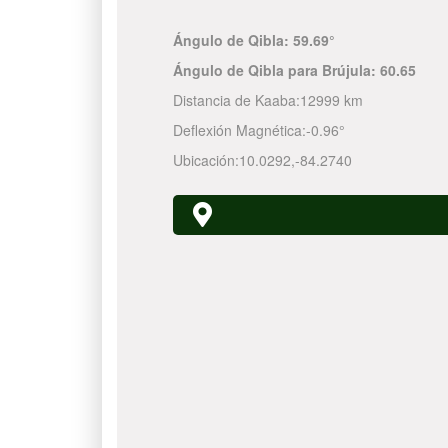
Ángulo de Qibla:
59.69°
Ángulo de Qibla para Brújula:
60.65
Distancia de Kaaba:
12999 km
Deflexión Magnética:
-0.96°
Ubicación:
10.0292
,
-84.2740