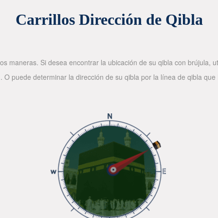
Carrillos Dirección de Qibla
os maneras. Si desea encontrar la ubicación de su qibla con brújula, ut
. O puede determinar la dirección de su qibla por la línea de qibla que