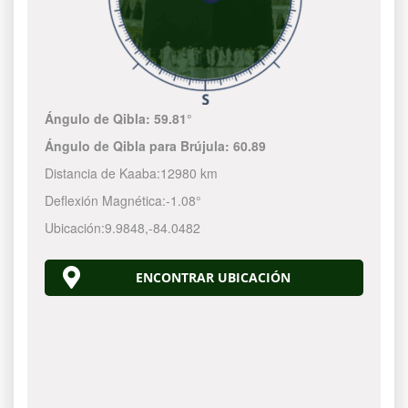
Ángulo de Qibla:
59.81°
Ángulo de Qibla para Brújula:
60.89
Distancia de Kaaba:
12980 km
Deflexión Magnética:
-1.08°
Ubicación:
9.9848
,
-84.0483
ENCONTRAR UBICACIÓN