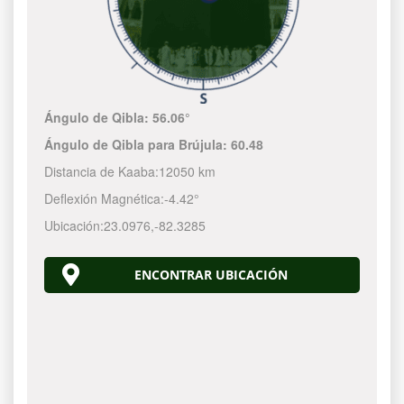
Ángulo de Qibla:
56.06°
Ángulo de Qibla para Brújula:
60.48
Distancia de Kaaba:
12050 km
Deflexión Magnética:
-4.42°
Ubicación:
23.0976
,
-82.3286
ENCONTRAR UBICACIÓN