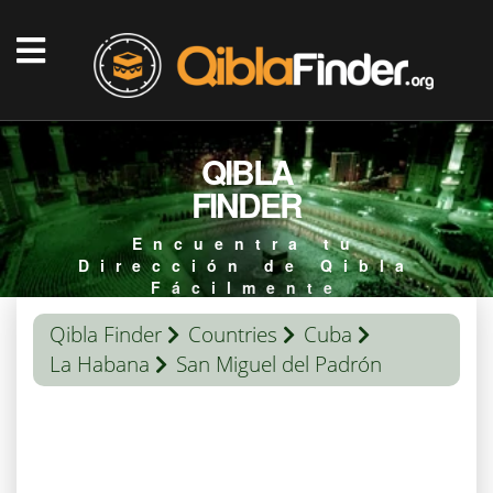
QIBLA
FINDER
Encuentra tu
Dirección de Qibla
Fácilmente
Qibla Finder
Countries
Cuba
La Habana
San Miguel del Padrón