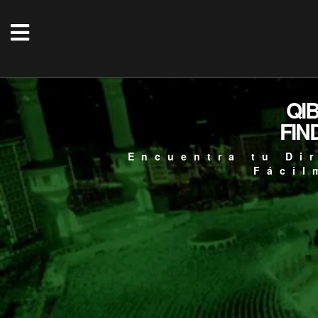
QI
FIN
Encuentra tu Di
Fácil