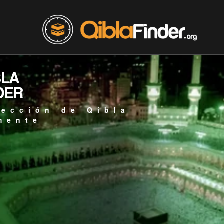
BLA
DER
rección de Qibla
mente