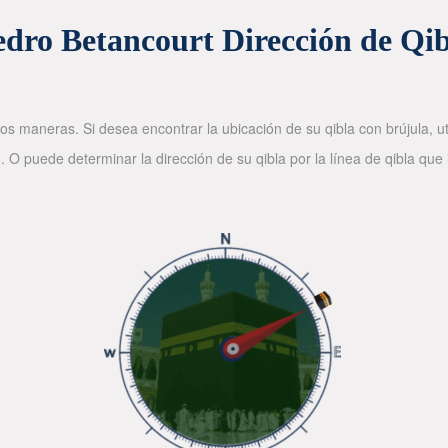
edro Betancourt Dirección de Qib
os maneras. Si desea encontrar la ubicación de su qibla con brújula, ut
. O puede determinar la dirección de su qibla por la línea de qibla que