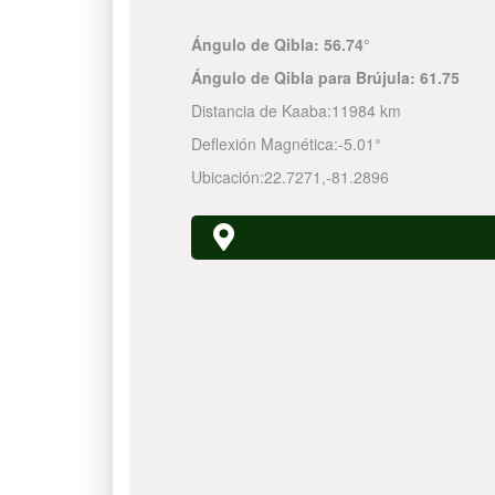
Ángulo de Qibla:
56.74°
Ángulo de Qibla para Brújula:
61.75
Distancia de Kaaba:
11984 km
Deflexión Magnética:
-5.01°
Ubicación:
22.7271
,
-81.2896