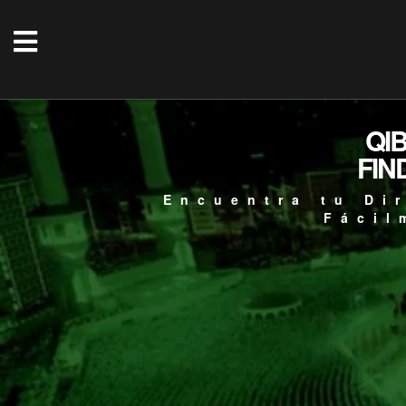
QI
FIN
Encuentra tu Di
Fácil