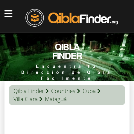
QIBLA
FINDER
Encuentra tu
Dirección de Qibla
Fácilmente
Qibla Finder
Countries
Cuba
Villa Clara
Mataguá