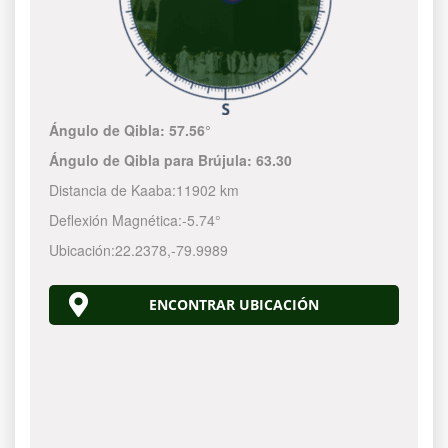
Ángulo de Qibla:
57.56°
Ángulo de Qibla para Brújula:
63.30
Distancia de Kaaba:
11902 km
Deflexión Magnética:
-5.74°
Ubicación:
22.2378
,
-79.9990
ENCONTRAR UBICACIÓN