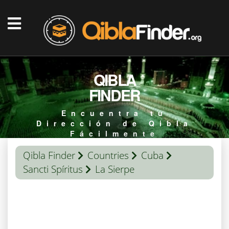
QIBLA
FINDER
Encuentra tu
Dirección de Qibla
Fácilmente
Qibla Finder
Countries
Cuba
Sancti Spíritus
La Sierpe