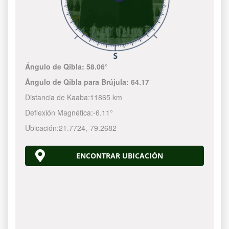
Ángulo de Qibla:
58.06°
Ángulo de Qibla para Brújula:
64.17
Distancia de Kaaba:
11865 km
Deflexión Magnética:
-6.11°
Ubicación:
21.7724
,
-79.2683
ENCONTRAR UBICACIÓN