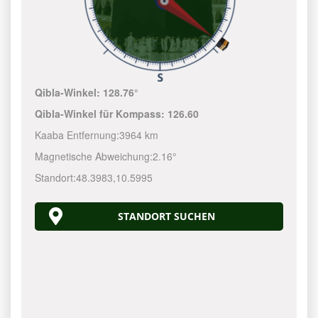
Qibla-Winkel:
128.76°
Qibla-Winkel für Kompass:
126.60
Kaaba Entfernung:
3964 km
Magnetische Abweichung:
2.16°
Standort:
48.3983
,
10.5995
STANDORT SUCHEN