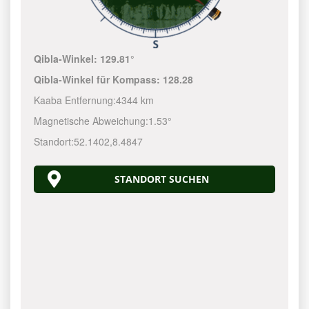
Qibla-Winkel:
129.81°
Qibla-Winkel für Kompass:
128.28
Kaaba Entfernung:
4344 km
Magnetische Abweichung:
1.53°
Standort:
52.1402
,
8.4847
STANDORT SUCHEN