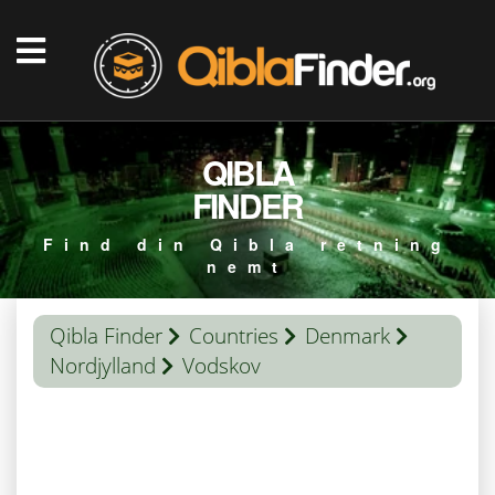
QIBLA
FINDER
Find din Qibla retning
nemt
Qibla Finder
Countries
Denmark
Nordjylland
Vodskov