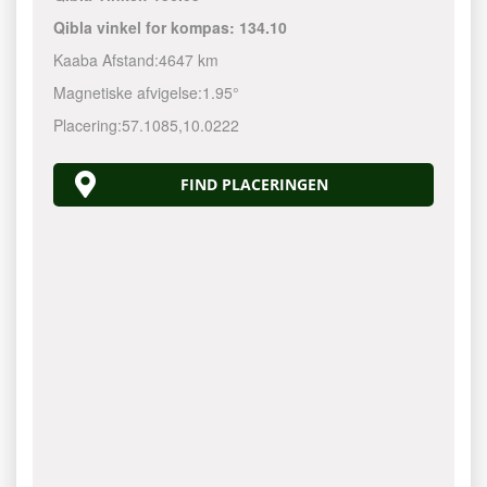
Qibla vinkel for kompas:
134.10
Kaaba Afstand:
4647 km
Magnetiske afvigelse:
1.95°
Placering:
57.1085
,
10.0222
FIND PLACERINGEN