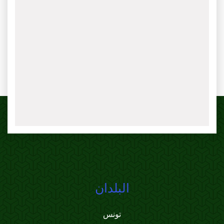
البلدان
تونس