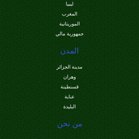
ليبيا
المغرب
الموريتانية
جمهورية مالي
المدن
مدينة الجزائر
وهران
قسنطينة
عنابة
البليدة
من نحن