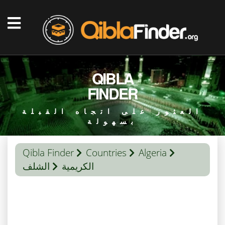
QIBLA
FINDER
العثور على اتجاه القبلة
بسهولة
Qibla Finder
Countries
Algeria
الكريمية
الشلف