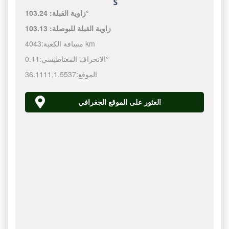
103.24°
زاوية القبلة:
زاوية القبلة للبوصلة:
103.13
4043 km
مسافة الكعبة:
0.11°
الانحراف المغناطيسي:
الموقع:
1.5537
,
36.1111
العثور على الموقع الجغرافي