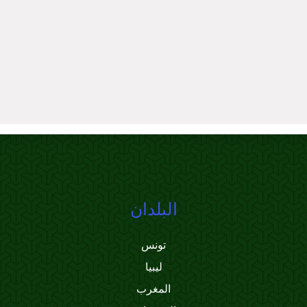
البلدان
تونس
ليبيا
المغرب