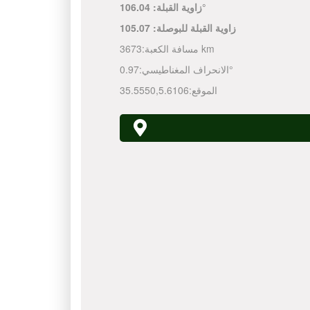
106.04°
زاوية القبلة:
زاوية القبلة للبوصلة:
105.07
3673 km
مسافة الكعبة:
0.97°
الانحراف المغناطيسي:
الموقع:
5.6106
,
35.5550