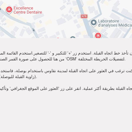
تأخذ خط اتجاه القبلة. استخدم زر '+' للتكبير و '-' للتصغير.استخدم القائمة 
أكثر وضوحًا. اختر 'Sat' من هنا للحصول على صورة القمر الصناعي لموقعك. يمكنك استخدام خيار 'OSM' لتفضيلات الخريطة المختلفة.
نت ترغب في العثور على اتجاه القبلة لمدينة نقاوس باستخدام بوصلة، فاستخدم زاوية القبلة قدمت أعلاه. عندم
(زاوية القبلة للبوصلة). الآن يمكنك أن تصلي في الاتجاه الذي تظهره زاوية القبلة.
 القبلة بطريقة أكثر عملية. انقر على زر 'العثور على الموقع الجغرافي' وتأكي