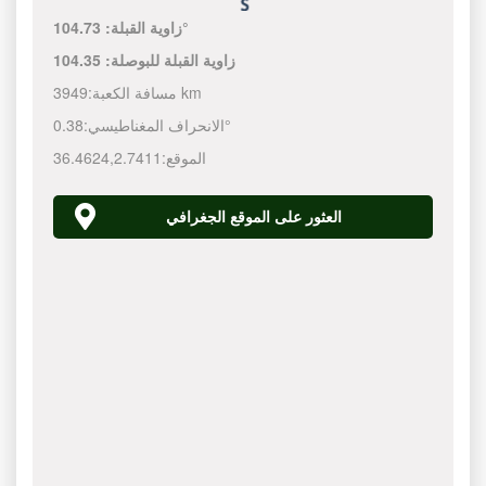
104.73°
زاوية القبلة:
زاوية القبلة للبوصلة:
104.35
3949 km
مسافة الكعبة:
0.38°
الانحراف المغناطيسي:
الموقع:
2.7411
,
36.4624
العثور على الموقع الجغرافي