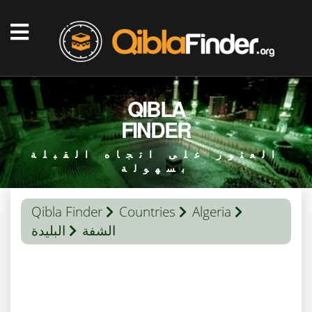
QIBLA
FINDER
العثور على اتجاه القبلة
بسهولة
Qibla Finder
Countries
Algeria
الشفة
البليدة