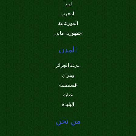
ليبيا
المغرب
الموريتانية
جمهورية مالي
المدن
مدينة الجزائر
وهران
قسنطينة
عنابة
البليدة
من نحن