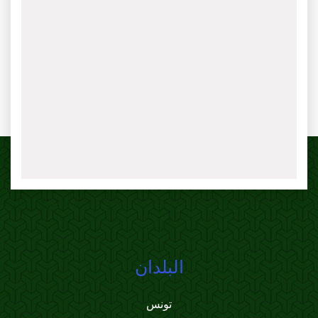
البلدان
تونس