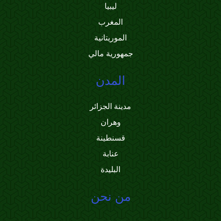
ليبيا
المغرب
الموريتانية
جمهورية مالي
المدن
مدينة الجزائر
وهران
قسنطينة
عنابة
البليدة
من نحن