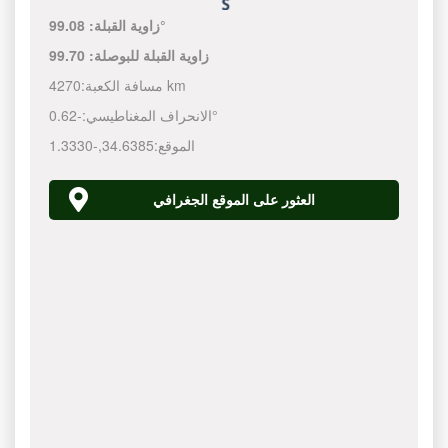
99.08°
زاوية القبلة:
زاوية القبلة للبوصلة:
99.70
4270 km
مسافة الكعبة:
-0.62°
الانحراف المغناطيسي:
الموقع:
34.6385
,
-1.3330
العثور على الموقع الجغرافي