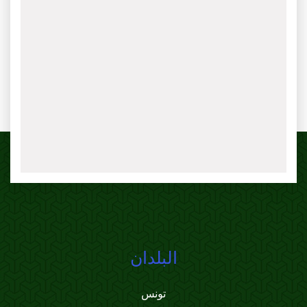
البلدان
تونس