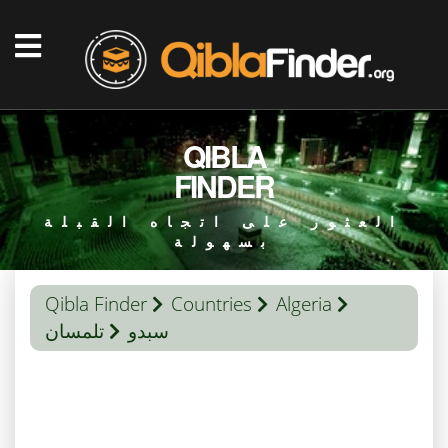
QIBLA
FINDER
العثور على اتجاه القبلة
بسهولة
Qibla Finder
Countries
Algeria
سبدو
تلمسان