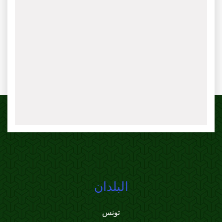
البلدان
تونس