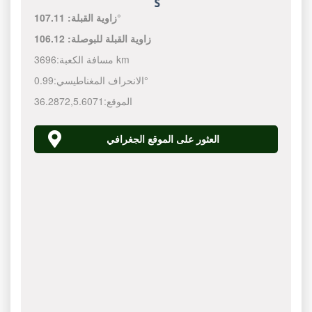
107.11°
زاوية القبلة:
زاوية القبلة للبوصلة:
106.12
3696 km
مسافة الكعبة:
0.99°
الانحراف المغناطيسي:
الموقع:
5.6071
,
36.2872
العثور على الموقع الجغرافي