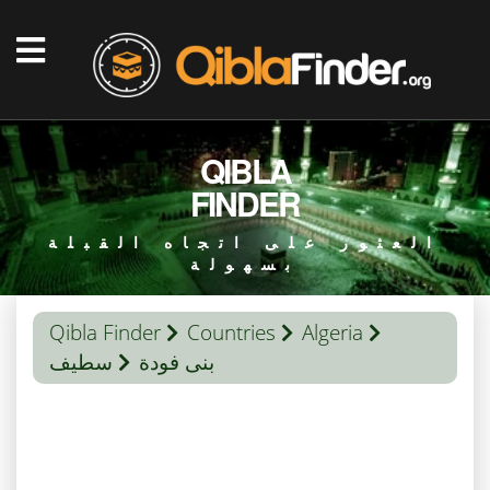
QIBLA
FINDER
العثور على اتجاه القبلة
بسهولة
Qibla Finder
Countries
Algeria
بنى فودة
سطيف