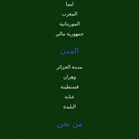
ليبيا
المغرب
الموريتانية
جمهورية مالي
المدن
مدينة الجزائر
وهران
قسنطينة
عنابة
البليدة
من نحن