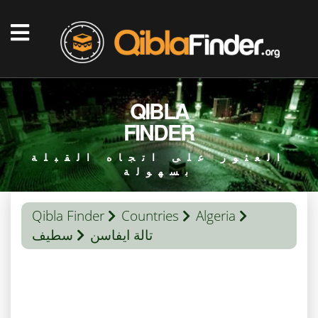
QIBLA
FINDER
العثور على اتجاه القبلة
بسهولة
Qibla Finder
Countries
Algeria
تالة ايفاسن
سطيف