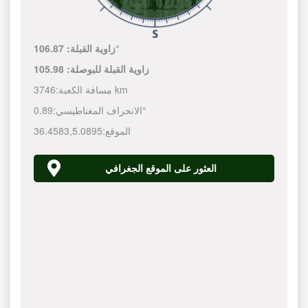
106.87°
زاوية القبلة:
زاوية القبلة للبوصلة:
105.98
3746 km
مسافة الكعبة:
0.89°
الانحراف المغناطيسي:
الموقع:
5.0895
,
36.4583
العثور على الموقع الجغرافي