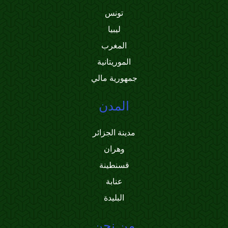
تونس
ليبيا
المغرب
الموريتانية
جمهورية مالي
المدن
مدينة الجزائر
وهران
قسنطينة
عنابة
البليدة
من نحن