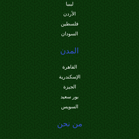
ليبيا
الأردن
فلسطين
السودان
المدن
القاهرة
الإسكندرية
الجيزة
بور سعيد
السويس
من نحن