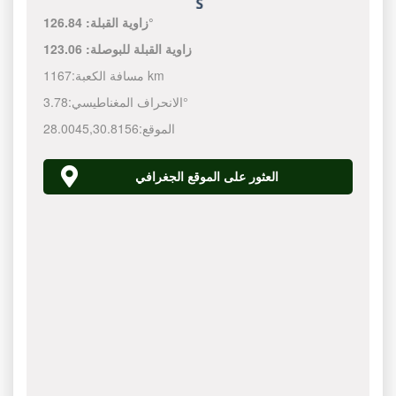
126.84°
زاوية القبلة:
زاوية القبلة للبوصلة:
123.06
1167 km
مسافة الكعبة:
3.78°
الانحراف المغناطيسي:
الموقع:
30.8156
,
28.0045
العثور على الموقع الجغرافي