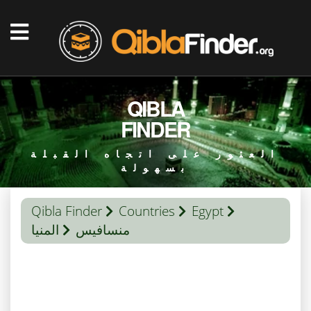
QIBLA
FINDER
العثور على اتجاه القبلة
بسهولة
Qibla Finder
Countries
Egypt
منسافيس
المنيا