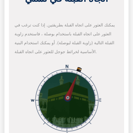
يمكنك العثور على اتجاه القبلة بطريقتين. إذا كنت ترغب في
العثور على اتجاه القبلة باستخدام بوصلة ، فاستخدم زاوية
القبلة التالية (زاوية القبلة لبوصلة). أو يمكنك استخدام البنية
الأساسية لخرائط جوجل للعثور على اتجاه القبلة.