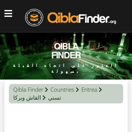
QIBLA
FINDER
العثور على اتجاه القبلة
بسهولة
Qibla Finder
Countries
Eritrea
تسني
القاش وبركا