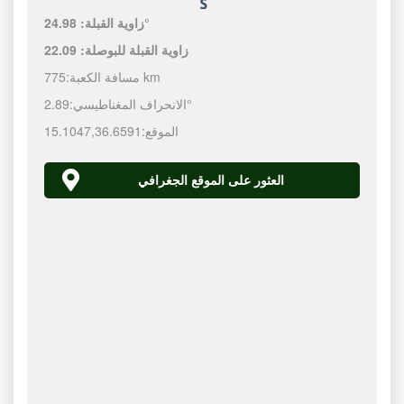
24.98°
زاوية القبلة:
زاوية القبلة للبوصلة:
22.09
775 km
مسافة الكعبة:
2.89°
الانحراف المغناطيسي:
الموقع:
36.6591
,
15.1047
العثور على الموقع الجغرافي