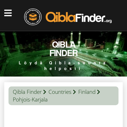
QIBLA
FINDER
Löydä Qibla-suunta
helposti
Qibla Finder
Countries
Finland
Pohjois-Karjala