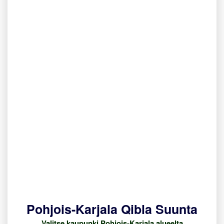
Pohjois-Karjala Qibla Suunta
Valitse kaupunki Pohjois-Karjala alueelta