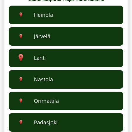
Heinola
Järvelä
Lahti
Nastola
Orimattila
Padasjoki