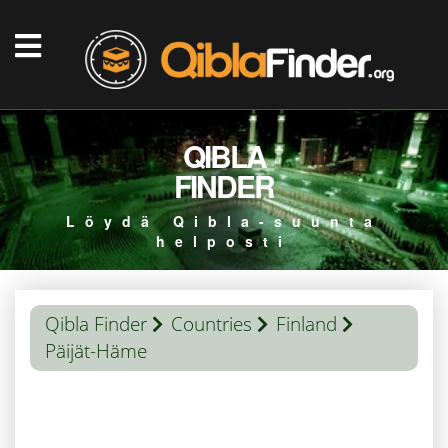
QIBLA
FINDER
Löydä Qibla-suunta
helposti
Qibla Finder
Countries
Finland
Päijät-Häme