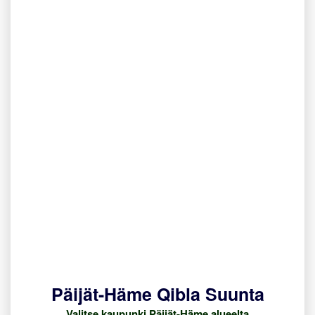
Päijät-Häme Qibla Suunta
Valitse kaupunki Päijät-Häme alueelta