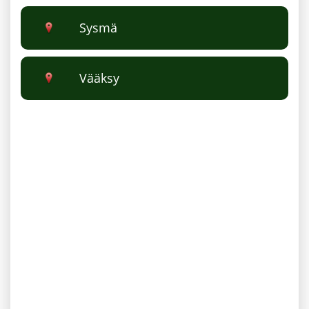
Sysmä
Vääksy