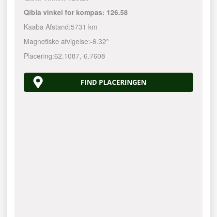
Qibla vinkel for kompas:
126.58
Kaaba Afstand:
5731 km
Magnetiske afvigelse:
-6.32°
Placering:
62.1087
,
-6.7608
FIND PLACERINGEN