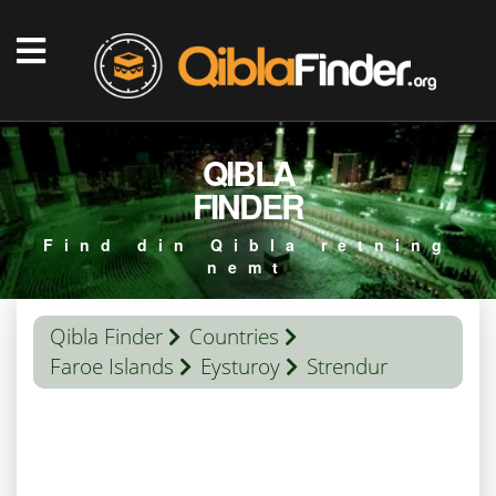
QIBLA
FINDER
Find din Qibla retning
nemt
Qibla Finder
Countries
Faroe Islands
Eysturoy
Strendur