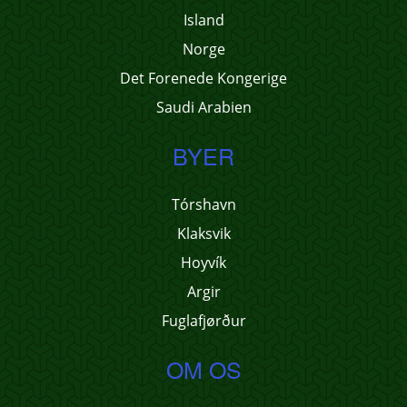
Island
Norge
Det Forenede Kongerige
Saudi Arabien
BYER
Tórshavn
Klaksvik
Hoyvík
Argir
Fuglafjørður
OM OS