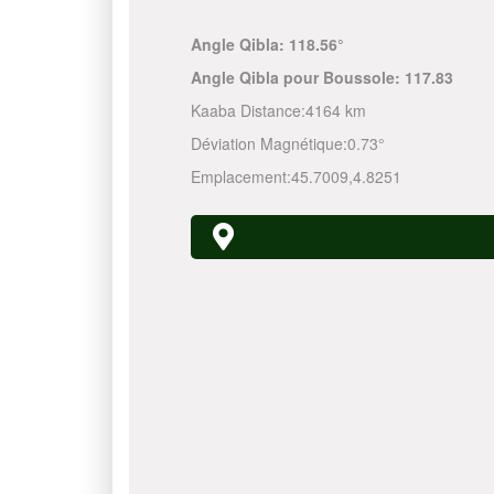
Angle Qibla:
118.56°
Angle Qibla pour Boussole:
117.83
Kaaba Distance:
4164 km
Déviation Magnétique:
0.73°
Emplacement:
45.7009
,
4.8251