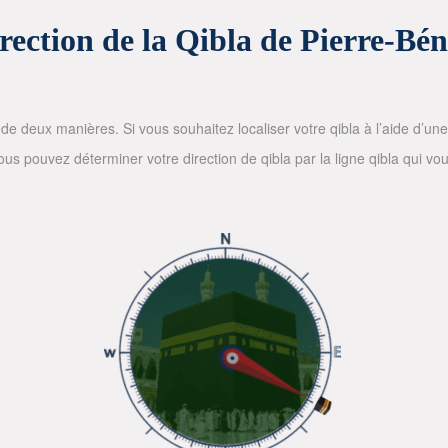
rection de la Qibla de Pierre-Bén
de deux manières. Si vous souhaitez localiser votre qibla à l’aide d’une bo
 pouvez déterminer votre direction de qibla par la ligne qibla qui vous