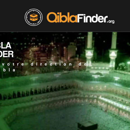
BLA
DER
 votre direction de
ibla