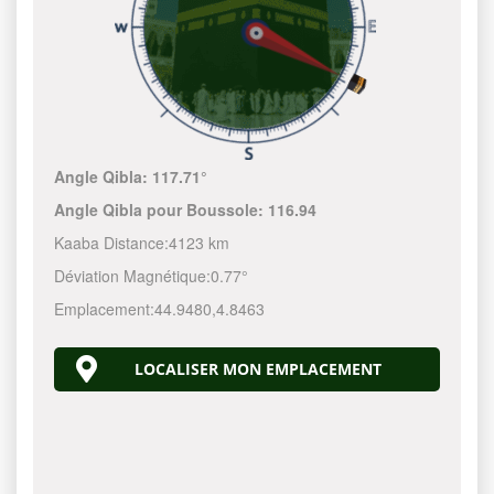
Angle Qibla:
117.71°
Angle Qibla pour Boussole:
116.94
Kaaba Distance:
4123 km
Déviation Magnétique:
0.77°
Emplacement:
44.9480
,
4.8463
LOCALISER MON EMPLACEMENT