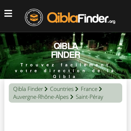
QIBLA
FINDER
Trouvez facilement
votre direction de la
Qibla
Qibla Finder
Countries
France
Auvergne-Rhône-Alpes
Saint-Péray