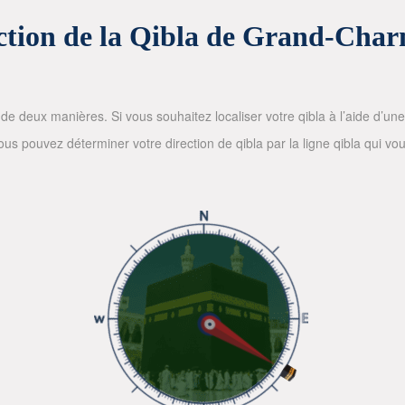
ction de la Qibla de Grand-Cha
de deux manières. Si vous souhaitez localiser votre qibla à l’aide d’une bo
 pouvez déterminer votre direction de qibla par la ligne qibla qui vous