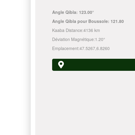
Angle Qibla:
123.00°
Angle Qibla pour Boussole:
121.80
Kaaba Distance:
4136 km
Déviation Magnétique:
1.20°
Emplacement:
47.5267
,
6.8260