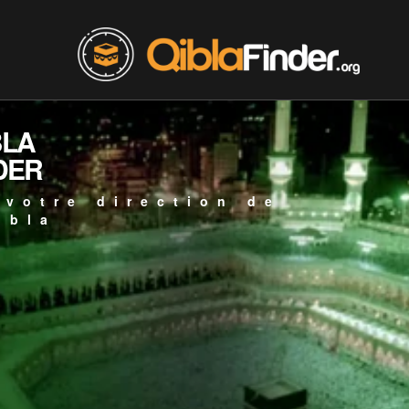
BLA
DER
 votre direction de
ibla