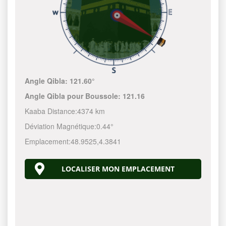
Angle Qibla:
121.60°
Angle Qibla pour Boussole:
121.16
Kaaba Distance:
4374 km
Déviation Magnétique:
0.44°
Emplacement:
48.9525
,
4.3841
LOCALISER MON EMPLACEMENT