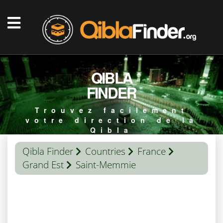
QIBLA
FINDER
Trouvez facilement
votre direction de la
Qibla
Qibla Finder
Countries
France
Grand Est
Saint-Memmie