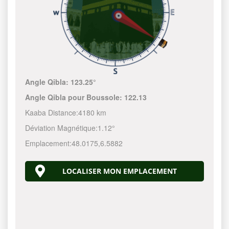
Angle Qibla:
123.25°
Angle Qibla pour Boussole:
122.13
Kaaba Distance:
4180 km
Déviation Magnétique:
1.12°
Emplacement:
48.0175
,
6.5882
LOCALISER MON EMPLACEMENT