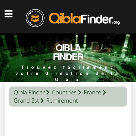
QIBLA
FINDER
Trouvez facilement
votre direction de la
Qibla
Qibla Finder
Countries
France
Grand Est
Remiremont