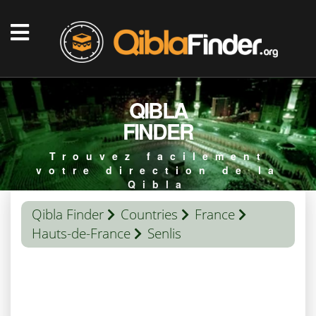
QIBLA
FINDER
Trouvez facilement
votre direction de la
Qibla
Qibla Finder
Countries
France
Hauts-de-France
Senlis