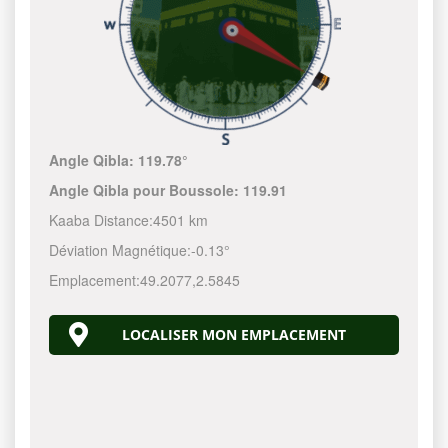
Angle Qibla:
119.78°
Angle Qibla pour Boussole:
119.91
Kaaba Distance:
4501 km
Déviation Magnétique:
-0.13°
Emplacement:
49.2077
,
2.5845
LOCALISER MON EMPLACEMENT