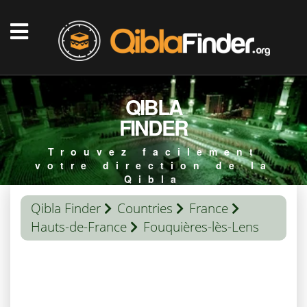
QIBLA
FINDER
Trouvez facilement
votre direction de la
Qibla
Qibla Finder
Countries
France
Hauts-de-France
Fouquières-lès-Lens