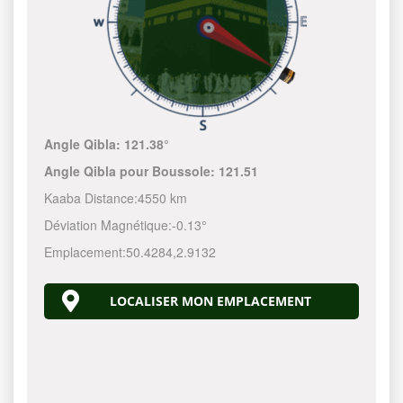
Angle Qibla:
121.38°
Angle Qibla pour Boussole:
121.51
Kaaba Distance:
4550 km
Déviation Magnétique:
-0.13°
Emplacement:
50.4284
,
2.9132
LOCALISER MON EMPLACEMENT