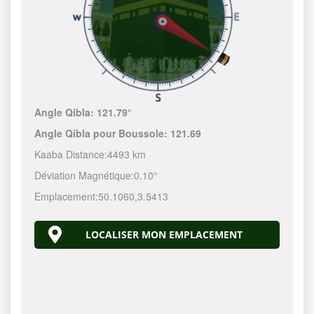
Angle Qibla:
121.79°
Angle Qibla pour Boussole:
121.69
Kaaba Distance:
4493 km
Déviation Magnétique:
0.10°
Emplacement:
50.1060
,
3.5413
LOCALISER MON EMPLACEMENT