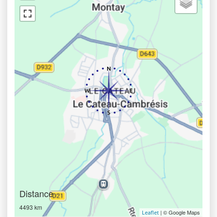
Distance
4493 km
| © Google Maps
Leaflet