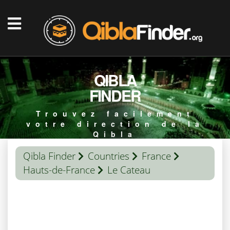
QIBLA
FINDER
Trouvez facilement
votre direction de la
Qibla
Qibla Finder
Countries
France
Hauts-de-France
Le Cateau