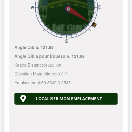
Angle Qibla:
121.68°
Angle Qibla pour Boussole:
121.69
Kaaba Distance:
4523 km
Déviation Magnétique:
-0.01°
Emplacement:
50.3300
,
3.2535
LOCALISER MON EMPLACEMENT