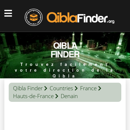
QIBLA
FINDER
Trouvez facilement
votre direction de la
Qibla
Qibla Finder
Countries
France
Hauts-de-France
Denain