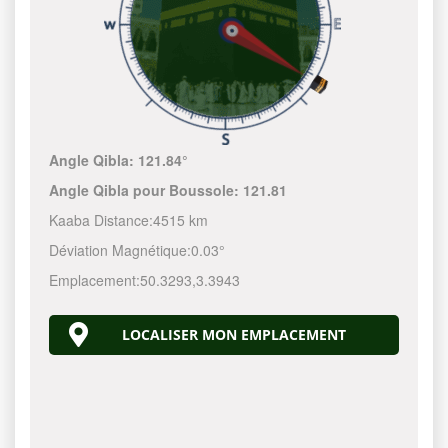
Angle Qibla:
121.84°
Angle Qibla pour Boussole:
121.81
Kaaba Distance:
4515 km
Déviation Magnétique:
0.03°
Emplacement:
50.3293
,
3.3943
LOCALISER MON EMPLACEMENT