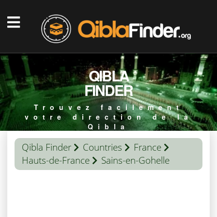
QIBLA
FINDER
Trouvez facilement
votre direction de la
Qibla
Qibla Finder
Countries
France
Hauts-de-France
Sains-en-Gohelle