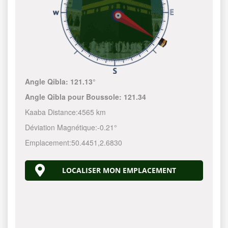
Angle Qibla:
121.13°
Angle Qibla pour Boussole:
121.34
Kaaba Distance:
4565 km
Déviation Magnétique:
-0.21°
Emplacement:
50.4451
,
2.6830
LOCALISER MON EMPLACEMENT