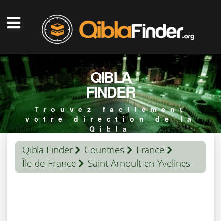
QIBLA
FINDER
Trouvez facilement
votre direction de la
Qibla
Qibla Finder
Countries
France
Île-de-France
Saint-Arnoult-en-Yvelines