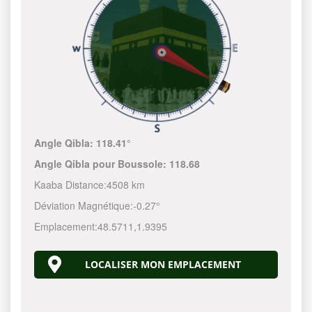
Angle Qibla:
118.41°
Angle Qibla pour Boussole:
118.68
Kaaba Distance:
4508 km
Déviation Magnétique:
-0.27°
Emplacement:
48.5711
,
1.9395
LOCALISER MON EMPLACEMENT