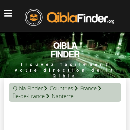
QIBLA
FINDER
Trouvez facilement
votre direction de la
Qibla
Qibla Finder
Countries
France
Île-de-France
Nanterre