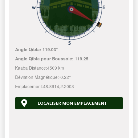
Angle Qibla:
119.03°
Angle Qibla pour Boussole:
119.25
Kaaba Distance:
4509 km
Déviation Magnétique:
-0.22°
Emplacement:
48.8914
,
2.2003
LOCALISER MON EMPLACEMENT