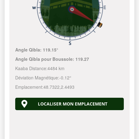
Angle Qibla:
119.15°
Angle Qibla pour Boussole:
119.27
Kaaba Distance:
4484 km
Déviation Magnétique:
-0.12°
Emplacement:
48.7322
,
2.4493
LOCALISER MON EMPLACEMENT