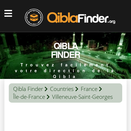
QIBLA
FINDER
Trouvez facilement
votre direction de la
Qibla
Qibla Finder
Countries
France
Île-de-France
Villeneuve-Saint-Georges